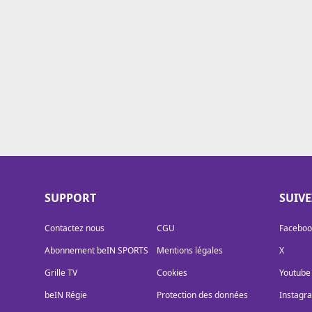
Cookies
Protection des données
Paramétrer mon consentement
SUPPORT
SUIV
Contactez nous
CGU
Faceboo
Abonnement beIN SPORTS
Mentions légales
X
Grille TV
Cookies
Youtube
beIN Régie
Protection des données
Instagr