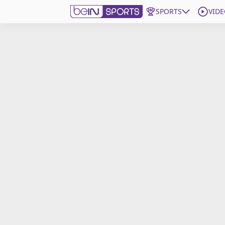
SPORTS
VIDE
beIN SPORTS CONNECT
Edition
France
Replays
Podcasts
En Direct
Gérer les notifications
Contactez nous
Grille TV
beINSPIRED
CGU
Mentions légales