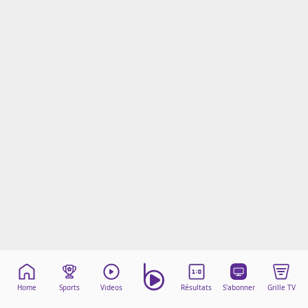
Mentions légales
Cookies
Protection des données
Paramétrer mon consentement
Home
Sports
Videos
Résultats
S'abonner
Grille TV