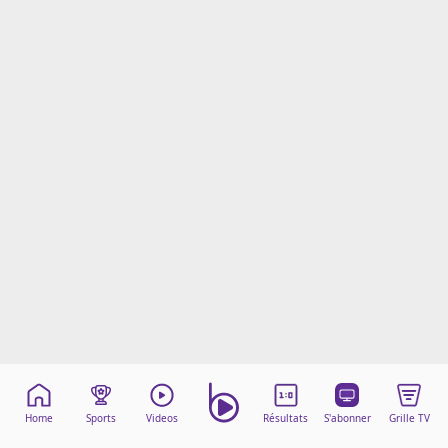
Mentions légales
Cookies
Protection des données
Paramétrer mon consentement
Home
Sports
Videos
Résultats
S'abonner
Grille TV