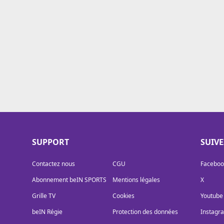
Cookies
Protection des données
Paramétrer mon consentement
SUPPORT
SUIV
Contactez nous
CGU
Faceboo
Abonnement beIN SPORTS
Mentions légales
X
Grille TV
Cookies
Youtube
beIN Régie
Protection des données
Instagr