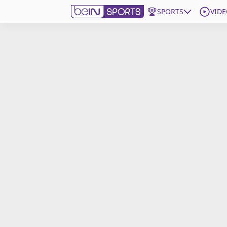
SPORTS
VIDE
beIN SPORTS CONNECT
Edition
France
Replays
Podcasts
En Direct
Gérer les notifications
Contactez nous
Grille TV
beINSPIRED
CGU
Mentions légales