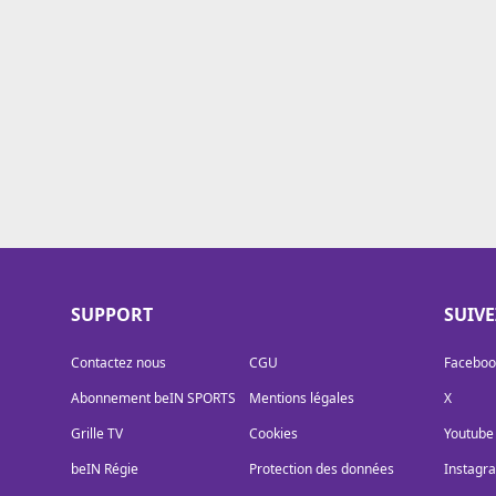
Cookies
Protection des données
Paramétrer mon consentement
SUPPORT
SUIV
Contactez nous
CGU
Faceboo
Abonnement beIN SPORTS
Mentions légales
X
Grille TV
Cookies
Youtube
beIN Régie
Protection des données
Instagr