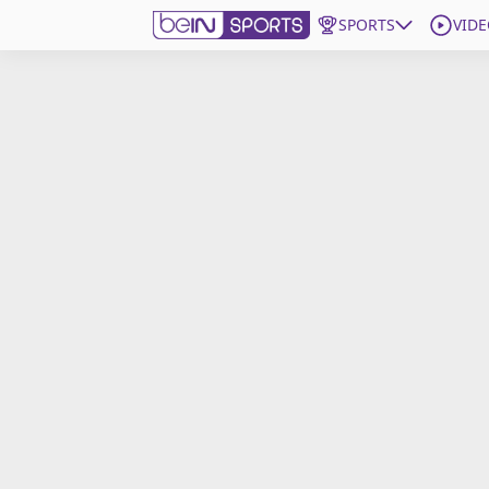
SPORTS
VIDE
beIN SPORTS CONNECT
Edition
France
Replays
Podcasts
En Direct
Gérer les notifications
Contactez nous
Grille TV
beINSPIRED
CGU
Mentions légales