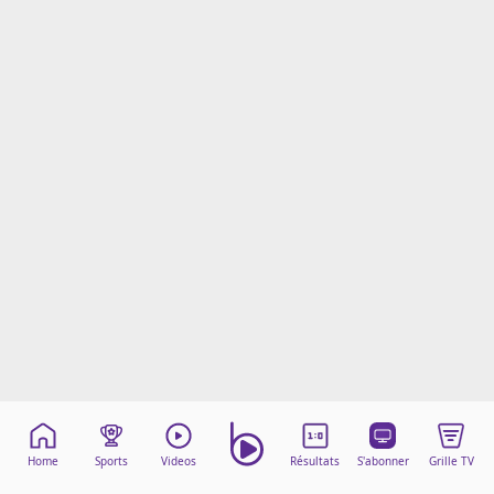
Mentions légales
Cookies
Protection des données
Paramétrer mon consentement
Home
Sports
Videos
Résultats
S'abonner
Grille TV