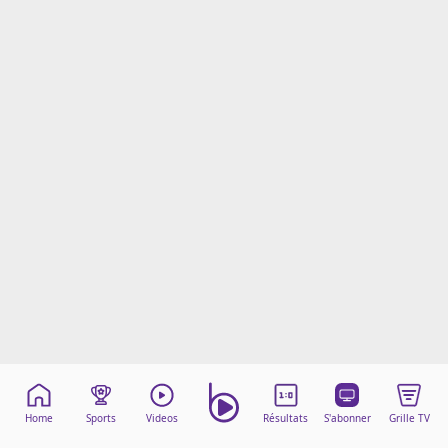
Mentions légales
Cookies
Protection des données
Paramétrer mon consentement
Home
Sports
Videos
Résultats
S'abonner
Grille TV