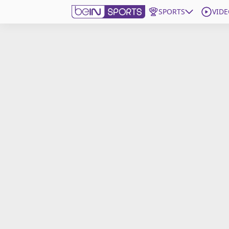
SPORTS
VIDE
beIN SPORTS CONNECT
Edition
France
Replays
Podcasts
En Direct
Gérer les notifications
Contactez nous
Grille TV
beINSPIRED
CGU
Mentions légales