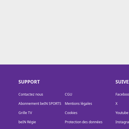
Cookies
Protection des données
Paramétrer mon consentement
SUPPORT
SUIV
Contactez nous
CGU
Faceboo
Abonnement beIN SPORTS
Mentions légales
X
Grille TV
Cookies
Youtube
beIN Régie
Protection des données
Instagr