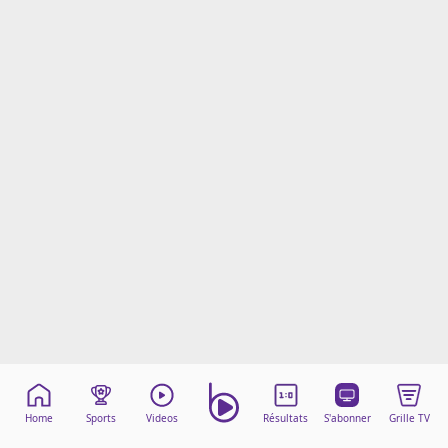
Mentions légales
Cookies
Protection des données
Paramétrer mon consentement
Home
Sports
Videos
Résultats
S'abonner
Grille TV