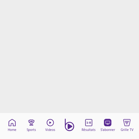
Mentions légales
Cookies
Protection des données
Paramétrer mon consentement
Home
Sports
Videos
Résultats
S'abonner
Grille TV