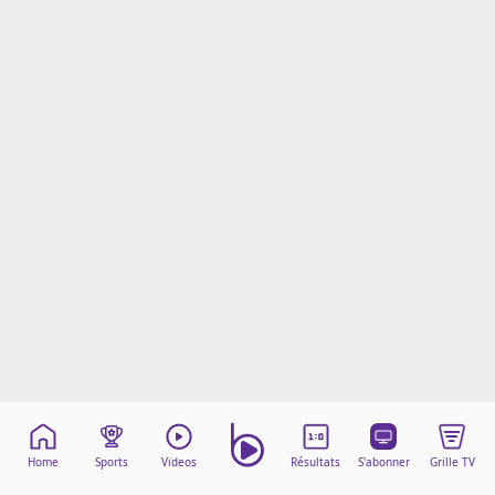
Mentions légales
Cookies
Protection des données
Paramétrer mon consentement
Home
Sports
Videos
Résultats
S'abonner
Grille TV