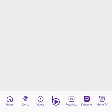
Mentions légales
Cookies
Protection des données
Paramétrer mon consentement
Home
Sports
Videos
Résultats
S'abonner
Grille TV