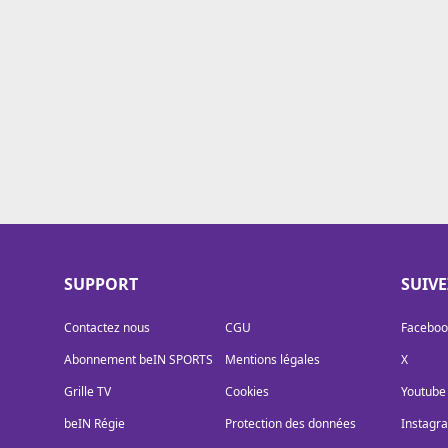
Cookies
Protection des données
Paramétrer mon consentement
SUPPORT
SUIV
Contactez nous
CGU
Faceboo
Abonnement beIN SPORTS
Mentions légales
X
Grille TV
Cookies
Youtube
beIN Régie
Protection des données
Instagr