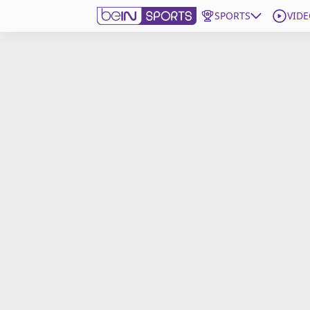
SPORTS
VIDE
beIN SPORTS CONNECT
Edition
France
Replays
Podcasts
En Direct
Gérer les notifications
Contactez nous
Grille TV
beINSPIRED
CGU
Mentions légales