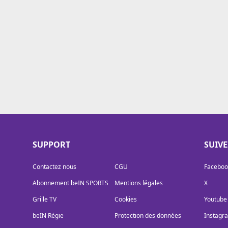
Cookies
Protection des données
Paramétrer mon consentement
SUPPORT
SUIV
Contactez nous
CGU
Faceboo
Abonnement beIN SPORTS
Mentions légales
X
Grille TV
Cookies
Youtube
beIN Régie
Protection des données
Instagr