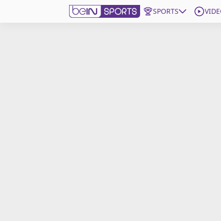
SPORTS
VIDE
beIN SPORTS CONNECT
Edition
France
Replays
Podcasts
En Direct
Gérer les notifications
Contactez nous
Grille TV
beINSPIRED
CGU
Mentions légales