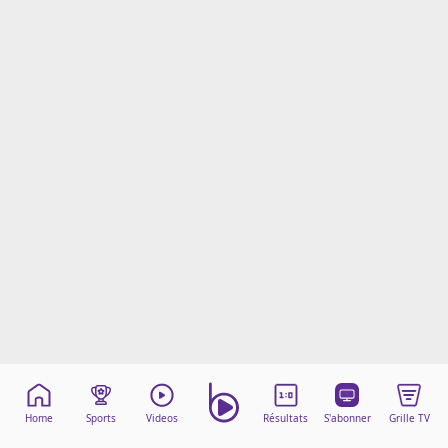
Mentions légales
Cookies
Protection des données
Paramétrer mon consentement
Home
Sports
Videos
Résultats
S'abonner
Grille TV