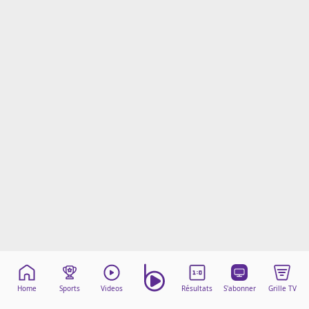
Mentions légales
Cookies
Protection des données
Paramétrer mon consentement
Home
Sports
Videos
Résultats
S'abonner
Grille TV