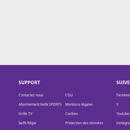
Cookies
Protection des données
Paramétrer mon consentement
SUPPORT
SUIV
Contactez nous
CGU
Faceboo
Abonnement beIN SPORTS
Mentions légales
X
Grille TV
Cookies
Youtube
beIN Régie
Protection des données
Instagr