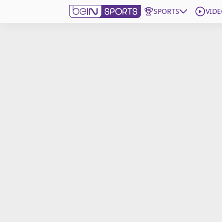
SPORTS
VIDE
beIN SPORTS CONNECT
Edition
France
Replays
Podcasts
En Direct
Gérer les notifications
Contactez nous
Grille TV
beINSPIRED
CGU
Mentions légales