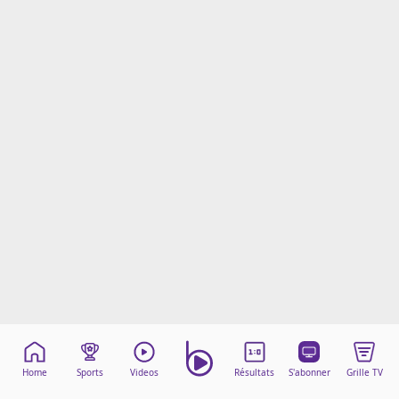
Mentions légales
Cookies
Protection des données
Paramétrer mon consentement
Home
Sports
Videos
Résultats
S'abonner
Grille TV