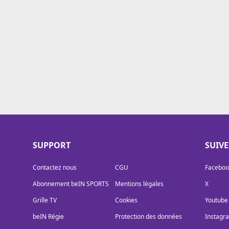
Cookies
Protection des données
Paramétrer mon consentement
SUPPORT
SUIV
Contactez nous
CGU
Faceboo
Abonnement beIN SPORTS
Mentions légales
X
Grille TV
Cookies
Youtube
beIN Régie
Protection des données
Instagr