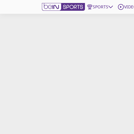
SPORTS
VIDE
beIN SPORTS CONNECT
Edition
France
Replays
Podcasts
En Direct
Gérer les notifications
Contactez nous
Grille TV
beINSPIRED
CGU
Mentions légales