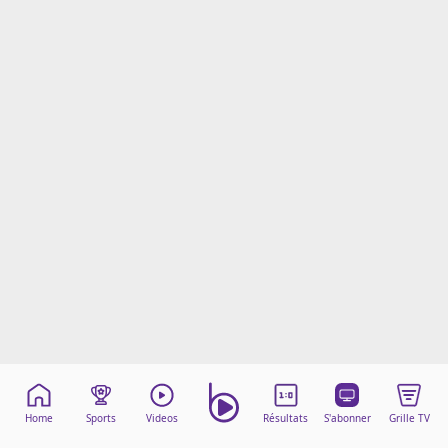
Mentions légales
Cookies
Protection des données
Paramétrer mon consentement
Home
Sports
Videos
Résultats
S'abonner
Grille TV