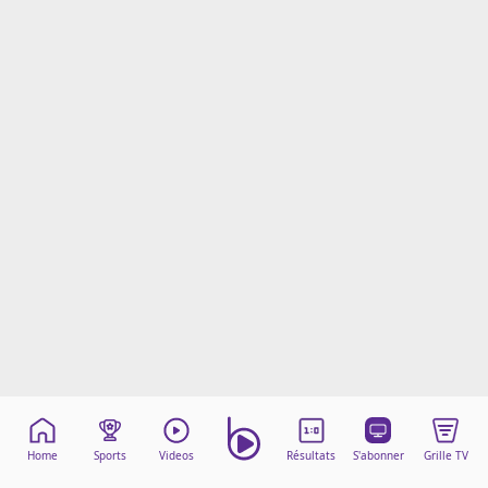
Mentions légales
Cookies
Protection des données
Paramétrer mon consentement
Home
Sports
Videos
Résultats
S'abonner
Grille TV