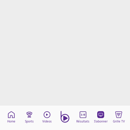
Mentions légales
Cookies
Protection des données
Paramétrer mon consentement
Home
Sports
Videos
Résultats
S'abonner
Grille TV