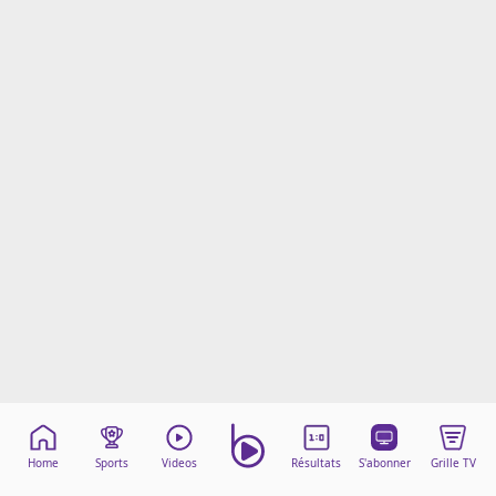
Mentions légales
Cookies
Protection des données
Paramétrer mon consentement
Home
Sports
Videos
Résultats
S'abonner
Grille TV