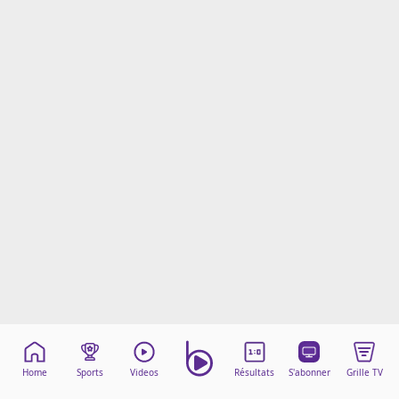
Mentions légales
Cookies
Protection des données
Paramétrer mon consentement
Home
Sports
Videos
Résultats
S'abonner
Grille TV