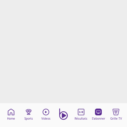
Mentions légales
Cookies
Protection des données
Paramétrer mon consentement
Home
Sports
Videos
Résultats
S'abonner
Grille TV