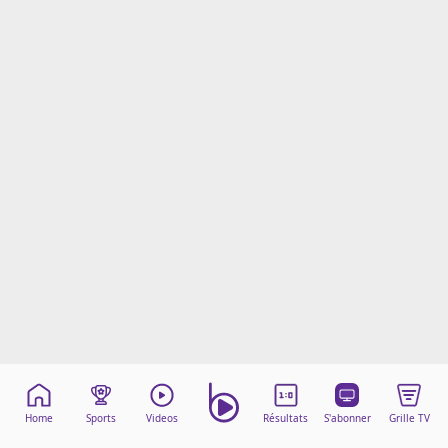
Mentions légales
Cookies
Protection des données
Paramétrer mon consentement
Home
Sports
Videos
Résultats
S'abonner
Grille TV