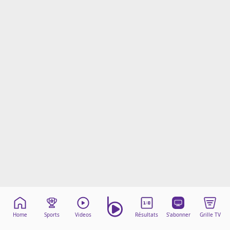
Mentions légales
Cookies
Protection des données
Paramétrer mon consentement
Home
Sports
Videos
Résultats
S'abonner
Grille TV