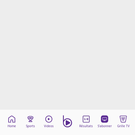
Mentions légales
Cookies
Protection des données
Paramétrer mon consentement
Home
Sports
Videos
Résultats
S'abonner
Grille TV