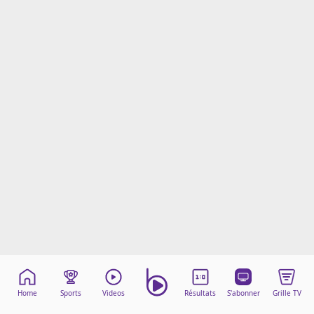
Mentions légales
Cookies
Protection des données
Paramétrer mon consentement
Home
Sports
Videos
Résultats
S'abonner
Grille TV