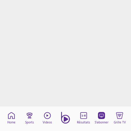
Mentions légales
Cookies
Protection des données
Paramétrer mon consentement
Home
Sports
Videos
Résultats
S'abonner
Grille TV