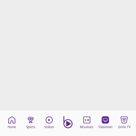
Mentions légales
Cookies
Protection des données
Paramétrer mon consentement
Home
Sports
Videos
Résultats
S'abonner
Grille TV