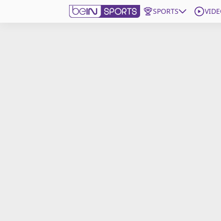
SPORTS
VIDE
beIN SPORTS CONNECT
Edition
France
Replays
Podcasts
En Direct
Gérer les notifications
Contactez nous
Grille TV
beINSPIRED
CGU
Mentions légales