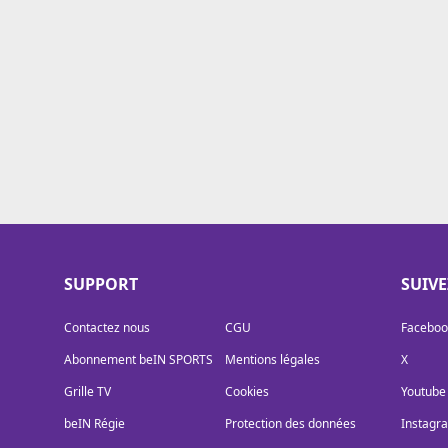
Cookies
Protection des données
Paramétrer mon consentement
SUPPORT
SUIV
Contactez nous
CGU
Faceboo
Abonnement beIN SPORTS
Mentions légales
X
Grille TV
Cookies
Youtube
beIN Régie
Protection des données
Instagr