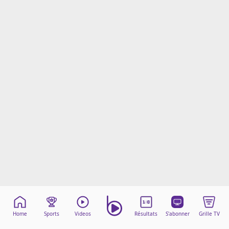
Mentions légales
Cookies
Protection des données
Paramétrer mon consentement
Home
Sports
Videos
Résultats
S'abonner
Grille TV