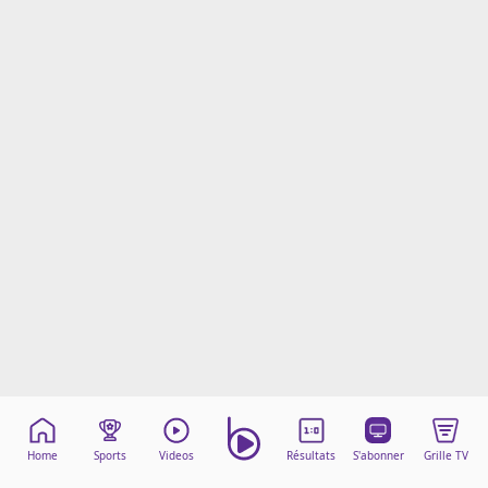
Mentions légales
Cookies
Protection des données
Paramétrer mon consentement
Home
Sports
Videos
Résultats
S'abonner
Grille TV