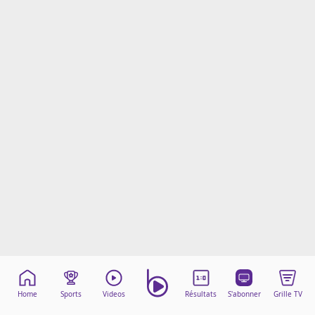
Mentions légales
Cookies
Protection des données
Paramétrer mon consentement
Home
Sports
Videos
Résultats
S'abonner
Grille TV