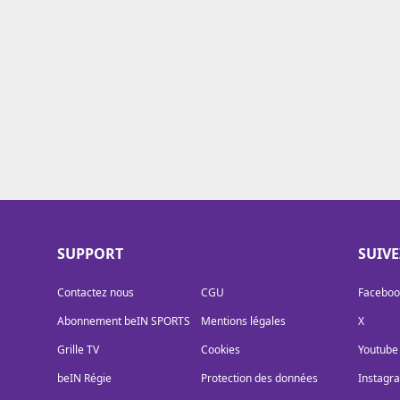
Cookies
Protection des données
Paramétrer mon consentement
SUPPORT
SUIV
Contactez nous
CGU
Faceboo
Abonnement beIN SPORTS
Mentions légales
X
Grille TV
Cookies
Youtube
beIN Régie
Protection des données
Instagr