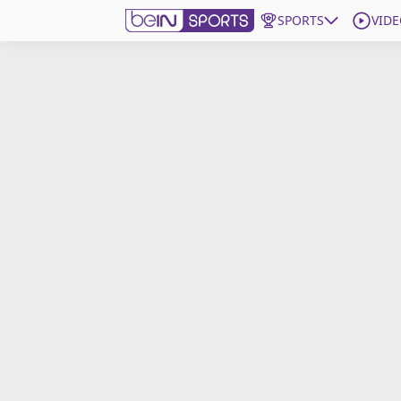
SPORTS
VIDE
beIN SPORTS CONNECT
Edition
France
Replays
Podcasts
En Direct
Gérer les notifications
Contactez nous
Grille TV
beINSPIRED
CGU
Mentions légales