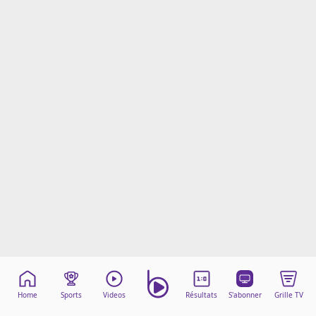
Mentions légales
Cookies
Protection des données
Paramétrer mon consentement
Home
Sports
Videos
Résultats
S'abonner
Grille TV