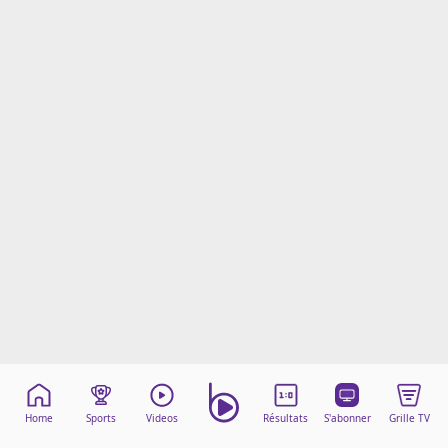
Mentions légales
Cookies
Protection des données
Paramétrer mon consentement
Home
Sports
Videos
Résultats
S'abonner
Grille TV