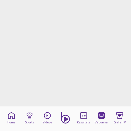
Mentions légales
Cookies
Protection des données
Paramétrer mon consentement
Home
Sports
Videos
Résultats
S'abonner
Grille TV