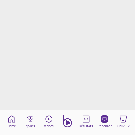
Mentions légales
Cookies
Protection des données
Paramétrer mon consentement
Home
Sports
Videos
Résultats
S'abonner
Grille TV