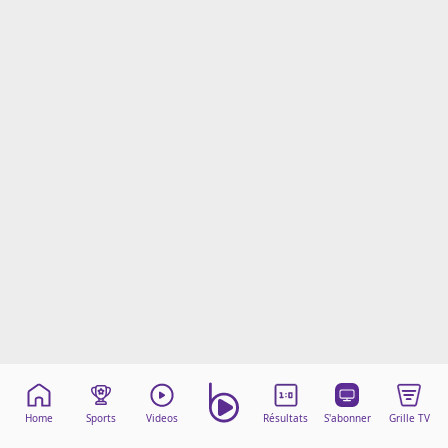
Mentions légales
Cookies
Protection des données
Paramétrer mon consentement
Home
Sports
Videos
Résultats
S'abonner
Grille TV