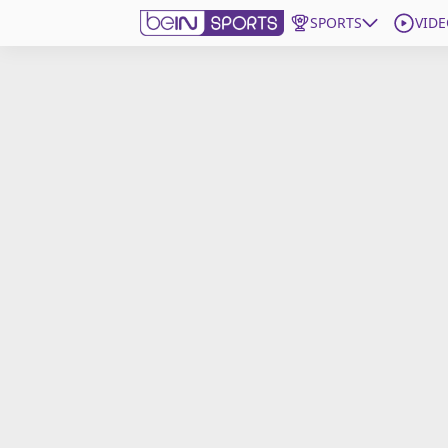
SPORTS
VIDE
beIN SPORTS CONNECT
Edition
France
Replays
Podcasts
En Direct
Gérer les notifications
Contactez nous
Grille TV
beINSPIRED
CGU
Mentions légales