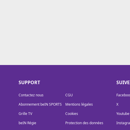
Cookies
Protection des données
Paramétrer mon consentement
SUPPORT
SUIV
Contactez nous
CGU
Faceboo
Abonnement beIN SPORTS
Mentions légales
X
Grille TV
Cookies
Youtube
beIN Régie
Protection des données
Instagr