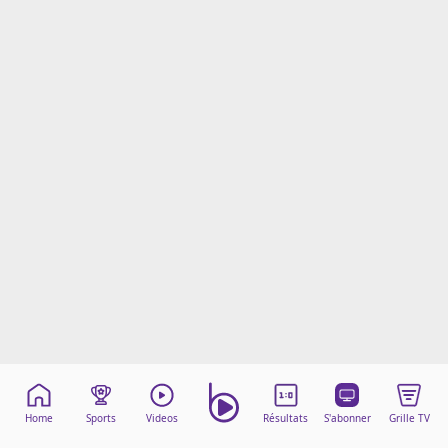
Mentions légales
Cookies
Protection des données
Paramétrer mon consentement
Home
Sports
Videos
Résultats
S'abonner
Grille TV