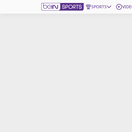
SPORTS
VIDE
beIN SPORTS CONNECT
Edition
France
Replays
Podcasts
En Direct
Gérer les notifications
Contactez nous
Grille TV
beINSPIRED
CGU
Mentions légales