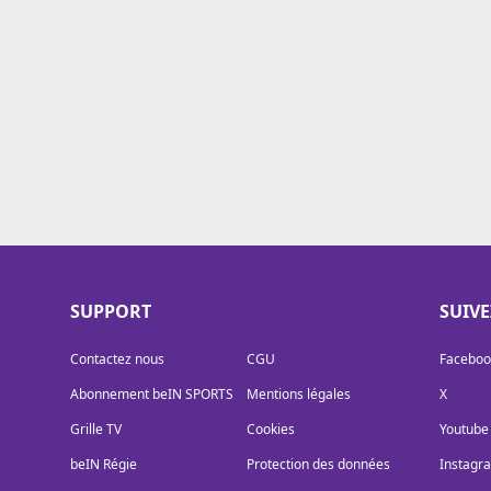
Cookies
Protection des données
Paramétrer mon consentement
SUPPORT
SUIV
Contactez nous
CGU
Faceboo
Abonnement beIN SPORTS
Mentions légales
X
Grille TV
Cookies
Youtube
beIN Régie
Protection des données
Instagr