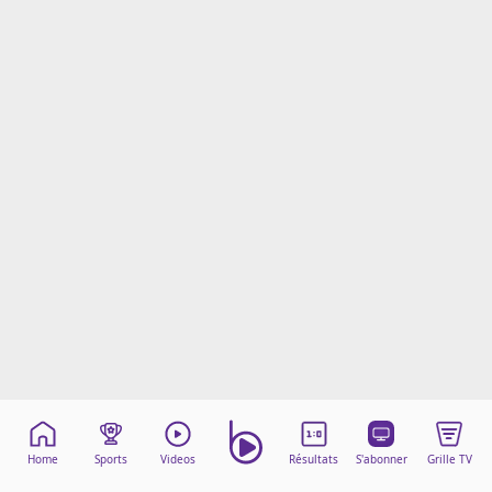
Mentions légales
Cookies
Protection des données
Paramétrer mon consentement
Home
Sports
Videos
Résultats
S'abonner
Grille TV