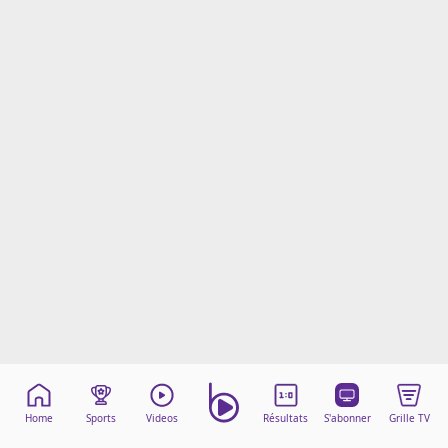
Mentions légales
Cookies
Protection des données
Paramétrer mon consentement
Home
Sports
Videos
Résultats
S'abonner
Grille TV