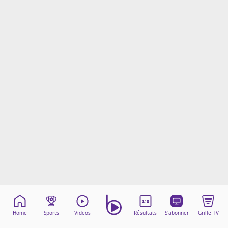
Mentions légales
Cookies
Protection des données
Paramétrer mon consentement
Home
Sports
Videos
Résultats
S'abonner
Grille TV