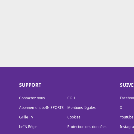
Cookies
Protection des données
Paramétrer mon consentement
SUPPORT
SUIV
Contactez nous
CGU
Faceboo
Abonnement beIN SPORTS
Mentions légales
X
Grille TV
Cookies
Youtube
beIN Régie
Protection des données
Instagr