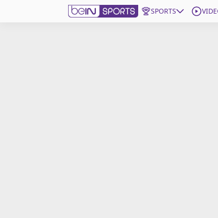
SPORTS
VIDE
beIN SPORTS CONNECT
Edition
France
Replays
Podcasts
En Direct
Gérer les notifications
Contactez nous
Grille TV
beINSPIRED
CGU
Mentions légales