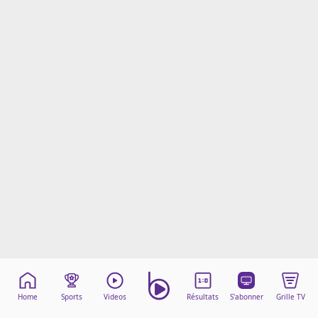
Mentions légales
Cookies
Protection des données
Paramétrer mon consentement
Home
Sports
Videos
Résultats
S'abonner
Grille TV