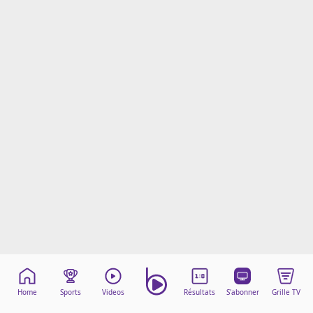
Mentions légales
Cookies
Protection des données
Paramétrer mon consentement
Home
Sports
Videos
Résultats
S'abonner
Grille TV